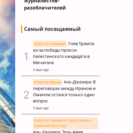
кетами
журналистов-
разоблачителей
Самый посещаемый
Гнев Трампа
Новости Америки
из-за победы прокси-
палестинского кандидата в
Мичигане
3 days ago
Аль-Джазира: В
Новости Ирана
переговорах между Ираном и
Оманом остался только один
вопрос
3 days ago
Новости Ливана и Палестины и
Ближнего Востока
Аль-Джазира: Тель-Авив