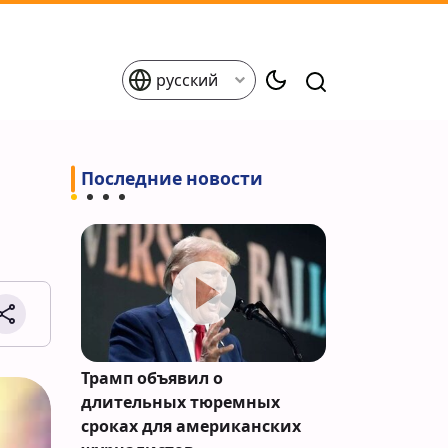
русский
Последние новости
ли удар
Трамп объявил о
New York Ti
ких
длительных тюремных
спецгруппа 
сроках для американских
раздора на 