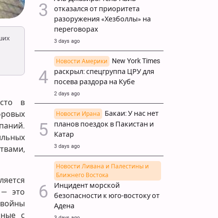
отказался от приоритета
разоружения «Хезболлы» на
переговорах
ших
3 days ago
New York Times
Новости Америки
раскрыл: спецгруппа ЦРУ для
посева раздора на Кубе
2 days ago
есто в
фровых
Бакаи: У нас нет
Новости Ирана
планов поездок в Пакистан и
паний.
Катар
ильных
3 days ago
твами,
Новости Ливана и Палестины и
Ближнего Востока
ляется
Инцидент морской
 — это
безопасности к юго-востоку от
 войны
Адена
нные с
3 days ago