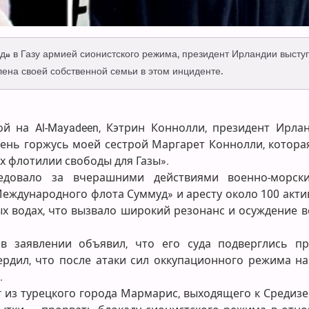
» в Газу армией сионистского режима, президент Ирландии высту
ена своей собственной семьи в этом инциденте.
й на Al-Mayadeen, Кэтрин Коннолли, президент Ирлан
ень горжусь моей сестрой Маргарет Коннолли, котора
х флотилии свободы для Газы».
едовало за вчерашними действиями военно-морск
Международного флота Суммуд» и аресту около 100 акти
х водах, что вызвало широкий резонанс и осуждение в
 заявлении объявил, что его суда подверглись п
ердил, что после атаки сил оккупационного режима на
.
г из турецкого города Мармарис, выходящего к Средиз