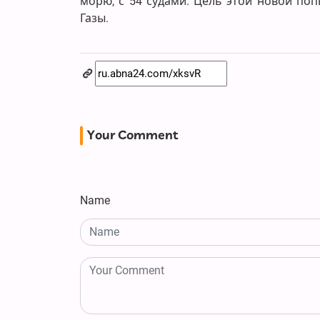
морю, с 54 судами. Цель этой новой по
Газы.
Your Comment
Name