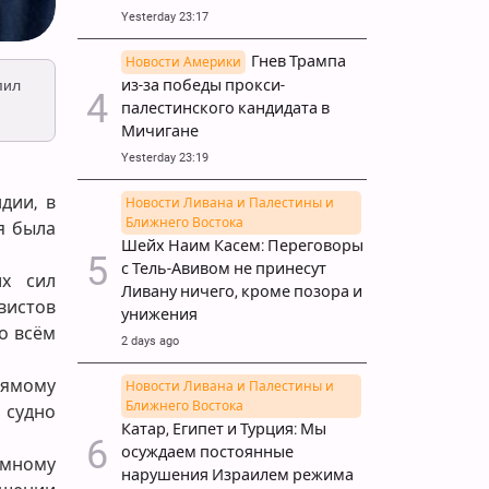
Yesterday 23:17
Гнев Трампа
Новости Америки
пил
из-за победы прокси-
палестинского кандидата в
Мичигане
Yesterday 23:19
дии, в
Новости Ливана и Палестины и
Ближнего Востока
я была
Шейх Наим Касем: Переговоры
с Тель-Авивом не принесут
их сил
Ливану ничего, кроме позора и
вистов
унижения
о всём
2 days ago
рямому
Новости Ливана и Палестины и
Ближнего Востока
 судно
Катар, Египет и Турция: Мы
осуждаем постоянные
емному
нарушения Израилем режима