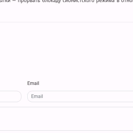
пытки — прорвать блокаду сионистского режима в отн
Email