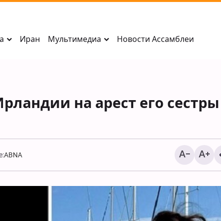
а
Иран
Мультимедиа
Новости Ассамблеи
рландии на арест его сестры
e:
ABNA
Резкое предупрежде
Саны в адрес Эр-Рия