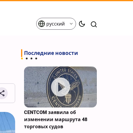
русский
Последние новости
ние
CENTCOM заявила об
Расширени
да
изменении маршрута 48
кибератак 
торговых судов
американск