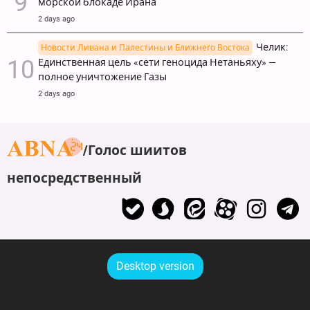
морской блокаде Ирана
2 days ago
Челик:
Новости Ливана и Палестины и Ближнего Востока
Единственная цель «сети геноцида Нетаньяху» —
полное уничтожение Газы
2 days ago
Голос шиитов
непосредственный
Desktop version