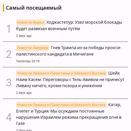
Самый посещаемый
Ходжастепур: Узел морской блокады
Новости Ирана
будет развязан военным путём
2 days ago
Гнев Трампа из-за победы прокси-
Новости Америки
палестинского кандидата в Мичигане
Yesterday 23:19
Шейх
Новости Ливана и Палестины и Ближнего Востока
Наим Касем: Переговоры с Тель-Авивом не принесут
Ливану ничего, кроме позора и унижения
2 days ago
Катар,
Новости Ливана и Палестины и Ближнего Востока
Египет и Турция: Мы осуждаем постоянные
нарушения Израилем режима прекращения огня в
Газе
2 days ago