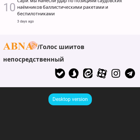
Сари: мы нанесли удар по позициям саудовских
наёмников баллистическими ракетами и
беспилотниками
3 days ago
Голос шиитов
непосредственный
Desktop version