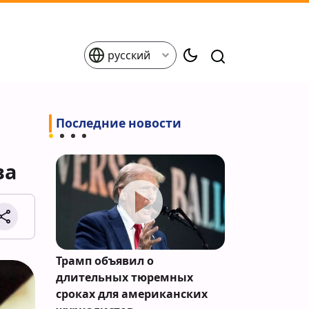
русский
Последние новости
ва
ли удар
Трамп объявил о
New York Ti
ких
длительных тюремных
спецгруппа 
сроках для американских
раздора на 