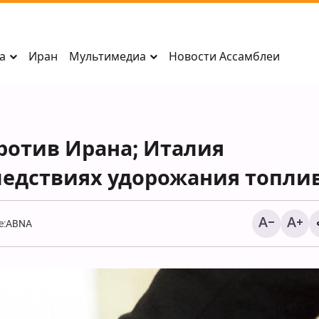
а
Иран
Мультимедиа
Новости Ассамблеи
ротив Ирана; Италия
ледствиях удорожания топли
e:
ABNA
Яхья Сари: мы нанес
по позициям саудовс
наёмников