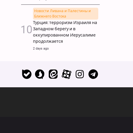
Новости Ливана и Палестины и
Ближнего Востока
Турция: терроризм Израиля на
Западном берегу и в
оккупированном Иерусалиме
продолжается
2 days ago