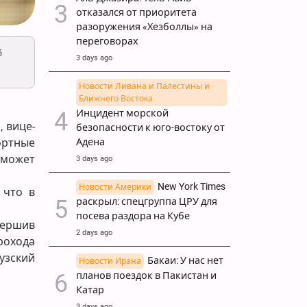
отказался от приоритета
разоружения «Хезболлы» на
переговорах
б
3 days ago
Новости Ливана и Палестины и
Ближнего Востока
Инцидент морской
 вице-
безопасности к юго-востоку от
Адена
ортные
 может
3 days ago
New York Times
Новости Америки
 что в
раскрыл: спецгруппа ЦРУ для
посева раздора на Кубе
вершив
2 days ago
рохода
узский
Бакаи: У нас нет
Новости Ирана
планов поездок в Пакистан и
Катар
3 days ago