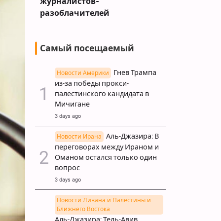
кетами
журналистов-
разоблачителей
Самый посещаемый
Гнев Трампа
Новости Америки
из-за победы прокси-
палестинского кандидата в
Мичигане
3 days ago
Аль-Джазира: В
Новости Ирана
переговорах между Ираном и
Оманом остался только один
вопрос
3 days ago
Новости Ливана и Палестины и
Ближнего Востока
Аль-Джазира: Тель-Авив