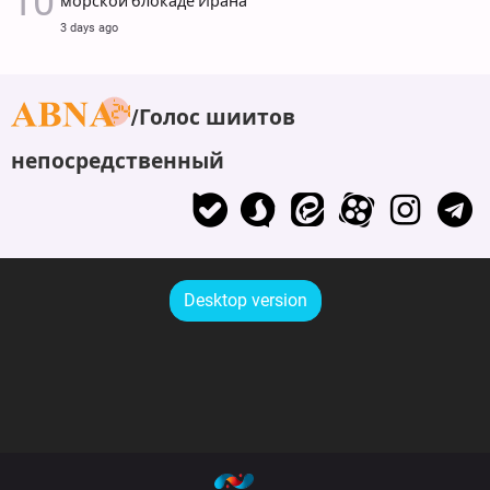
морской блокаде Ирана
3 days ago
Голос шиитов
непосредственный
Desktop version