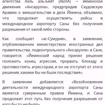
агентства Ахль аль-Бейт (АБНА) — йеменское
движение «Ансарулла», предупредив Саудовскую
Аравию о вмешательстве в дела Йемена, объявило,
что продолжит осуществлять рейсы в
международном аэропорту Саны без получения
разрешения от какой-либо стороны.
Как сообщает «ас-Сумурия», в заявлении,
опубликованном министерством иностранных дел
правительства, подконтрольного «Ансарулле» в Сане,
говорится: «Йеменский народ принял решение
положить конец агрессии, прорвать блокаду и
противостоять агрессорам, и он не отступит от этого
решения, какими бы ни были последствия».
В заявлении добавляется: «Возобновление
деятельности международного аэропорта Саны
является суверенным правом Йемена, и Сана
продолжит этот путь без получения разрешения от
кого бы то ни было».