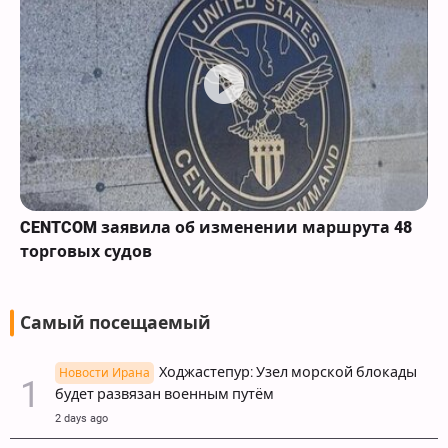
CENTCOM заявила об изменении маршрута 48
торговых судов
Самый посещаемый
Ходжастепур: Узел морской блокады
Новости Ирана
будет развязан военным путём
2 days ago